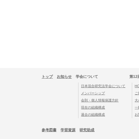
トップ
お知らせ
学会について
第12
日本混合研究法学会について
H
メンバーシップ
ご
会則・個人情報保護方針
大
現在の組織構成
一
過去の組織構成
お
参考図書
学習資源
研究助成