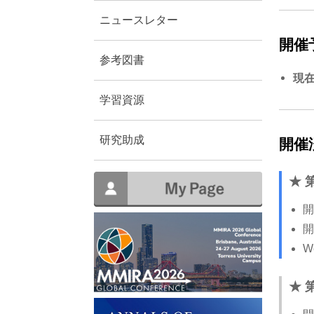
ニュースレター
開催予定
参考図書
現
学習資源
開催済 
研究助成
★ 
開
開
W
★ 