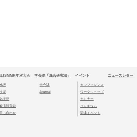
回JSMMR年次大会
学会誌「混合研究法」
イベント
ニュースレター
OME
学会誌
カンファレンス
挨拶
Journal
ワークショップ
会概要
セミナー
般演題登録
コロキウム
問い合わせ
関連イベント