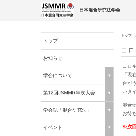
日本混合研究法学会
トップ
トップ
コロ
お知らせ
コロ
「現
学会について
合が
いタ
第12回JSMMR年次大会
混合
学会誌「混合研究法」
お待
※次
イベント